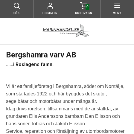
0
SÖK
LOGGA IN
KUNDVAGN
MENY
Bergshamra varv AB
......i Roslagens famn.
Vi är ett familjeföretag i Bergshamra, söder om Norrtälje,
som startades 1922 och här byggdes det skutor,
segelbåtar och motorbåtar under många år.
Idag drivs rörelsen, tillsammans med de anställda, av
grundaren Elis Anderssons barnbarn Dan Elisson och
hans söner Tobias och Jakob Elisson.
Service, reparation och försäljning av utombordsmotorer