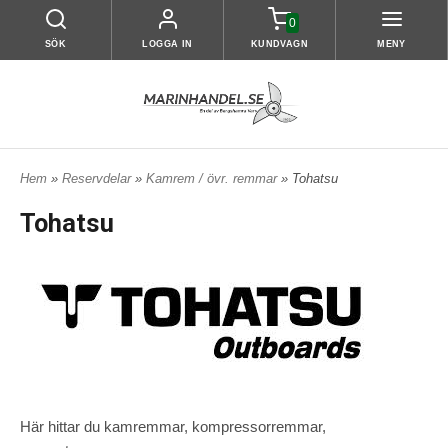
0
SÖK
LOGGA IN
KUNDVAGN
MENY
Hem
»
Reservdelar
»
Kamrem / övr. remmar
» Tohatsu
Tohatsu
Här hittar du kamremmar, kompressorremmar,