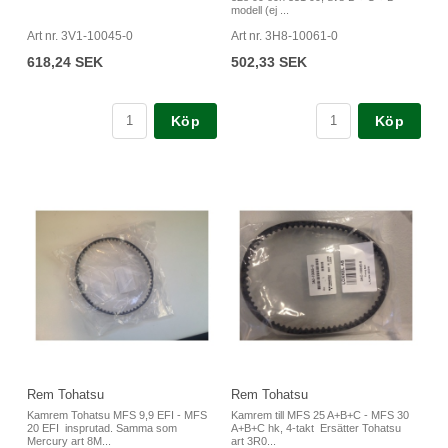
modell (ej ...
Art nr. 3V1-10045-0
Art nr. 3H8-10061-0
618,24 SEK
502,33 SEK
Köp
Köp
Rem Tohatsu
Rem Tohatsu
Kamrem Tohatsu MFS 9,9 EFI - MFS
Kamrem till MFS 25 A+B+C - MFS 30
20 EFI insprutad. Samma som
A+B+C hk, 4-takt Ersätter Tohatsu
Mercury art 8M...
art 3R0...