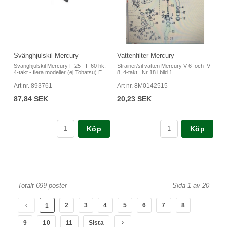
Svänghjulskil Mercury
Vattenfilter Mercury
Svänghjulskil Mercury F 25 - F 60 hk,
Strainer/sil vatten Mercury V 6 och V
4-takt - flera modeller (ej Tohatsu) E...
8, 4-takt. Nr 18 i bild 1.
Art nr. 893761
Art nr. 8M0142515
87,84 SEK
20,23 SEK
Köp
Köp
Totalt 699 poster
Sida 1 av 20
2
3
4
5
6
7
8
1
9
10
11
Sista