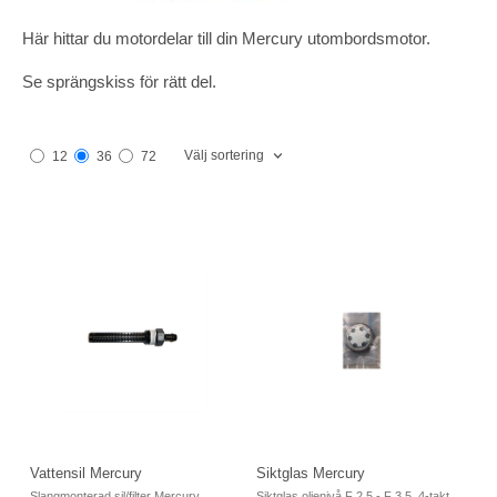
Här hittar du motordelar till din Mercury utombordsmotor.
Se sprängskiss för rätt del.
Välj sortering
12
36
72
Vattensil Mercury
Siktglas Mercury
Slangmonterad sil/filter Mercury
Siktglas oljenivå F 2,5 - F 3,5 4-takt