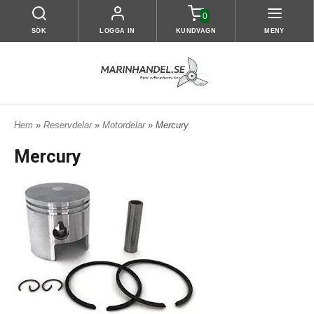
0
SÖK
LOGGA IN
KUNDVAGN
MENY
Hem
»
Reservdelar
»
Motordelar
» Mercury
Mercury