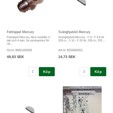
Fettnippel Mercury
Svänghjulskil Mercury
Fettnippel Mercury, flera modeller 2-
Svänghjulskil Mercury F 8 - F 9,9 hk
takt och 4-takt. Se sprängskiss för
209 cc , F 10 - F 20 hk, 328 cc, 333 ...
rät...
Art nr. 8M0169589
Art nr. 825666001
49,83 SEK
14,73 SEK
Köp
Köp