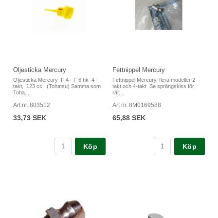
Oljesticka Mercury
Fettnippel Mercury
Oljesticka Mercury F 4 - F 6 hk 4-
Fettnippel Mercury, flera modeller 2-
takt, 123 cc (Tohatsu) Samma som
takt och 4-takt Se sprängskiss för
Toha...
rät...
Art nr. 803512
Art nr. 8M0169588
33,73 SEK
65,88 SEK
Köp
Köp