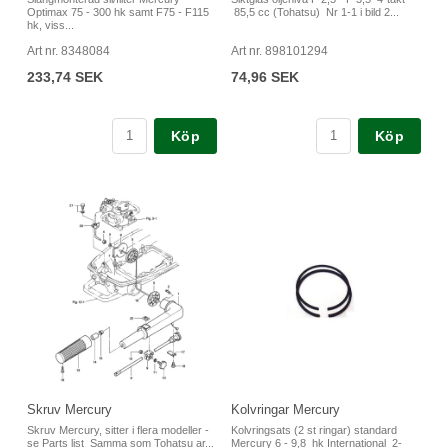
Optimax 75 - 300 hk samt F75 - F115
85,5 cc (Tohatsu) Nr 1-1 i bild 2...
hk, viss...
Art nr. 8348084
Art nr. 898101294
233,74 SEK
74,96 SEK
Köp
Köp
Skruv Mercury
Kolvringar Mercury
Skruv Mercury, sitter i flera modeller -
Kolvringsats (2 st ringar) standard
se Parts list Samma som Tohatsu ar...
Mercury 6 - 9,8 hk International 2-