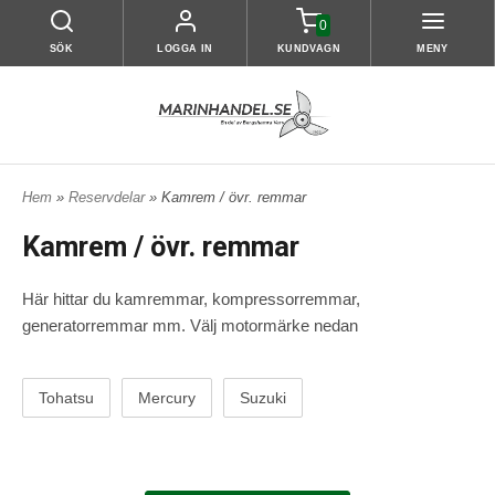
0
SÖK
LOGGA IN
KUNDVAGN
MENY
Hem
»
Reservdelar
» Kamrem / övr. remmar
Kamrem / övr. remmar
Här hittar du kamremmar, kompressorremmar,
generatorremmar mm. Välj motormärke nedan
Tohatsu
Mercury
Suzuki