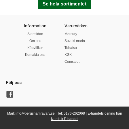
Se hela sortimentet
Information
Varumärken
Startsidan
Mercury
Om oss
Suzuki marin
Köpvillkor
Tohatsu
Kontakta oss
KGK
Comstedt
Följ oss
Mail: info@bergshamravarv.se | Tel: 0176-262068 | E-handelslösning från
Nordisk E-handel