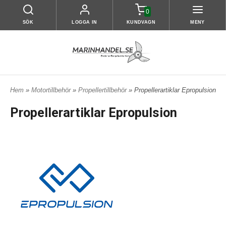
0
SÖK
LOGGA IN
KUNDVAGN
MENY
Hem
»
Motortillbehör
»
Propellertillbehör
» Propellerartiklar Epropulsion
Propellerartiklar Epropulsion