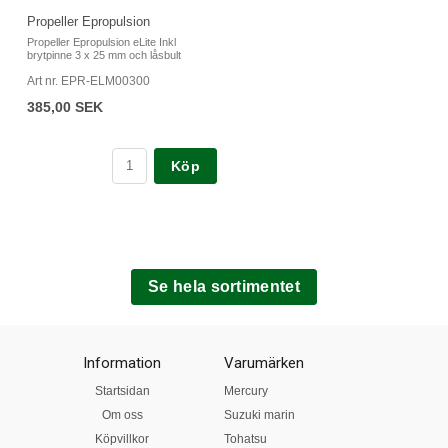
Propeller Epropulsion
Propeller Epropulsion eLite Inkl
brytpinne 3 x 25 mm och låsbult
Art nr. EPR-ELM00300
385,00 SEK
Köp
Se hela sortimentet
Information
Varumärken
Startsidan
Mercury
Om oss
Suzuki marin
Köpvillkor
Tohatsu