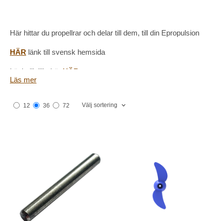
Här hittar du propellrar och delar till dem, till din Epropulsion
HÄR
länk till svensk hemsida
Länk till tillbehör
HÄR
Läs mer
Välj sortering
12
36
72