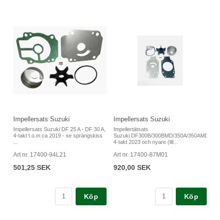
Impellersats Suzuki
Impellersats Suzuki
Impellersats Suzuki DF 25 A - DF 30 A,
Impellertätsats
4-takt t.o.m ca 2019 - se sprängskiss
Suzuki DF300B/300BMD/350A/350AMD,
...
4-takt 2023 och nyare (lill...
Art nr. 17400-94L21
Art nr. 17400-87M01
501,25 SEK
920,00 SEK
Köp
Köp