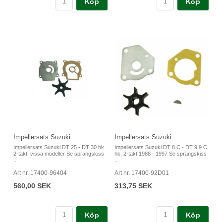
Köp
Köp
Impellersats Suzuki
Impellersats Suzuki
Impellersats Suzuki DT 25 - DT 30 hk
Impellersats Suzuki DT 8 C - DT 9,9 C
2-takt, vissa modeller Se sprängskiss
hk, 2-takt 1988 - 1997 Se sprängskiss
...
...
Art nr. 17400-96404
Art nr. 17400-92D01
560,00 SEK
313,75 SEK
Köp
Köp