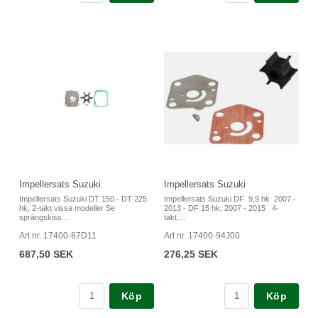
Impellersats Suzuki
Impellersats Suzuki
Impellersats Suzuki DT 150 - DT 225
Impellersats Suzuki DF 9,9 hk 2007 -
hk, 2-takt vissa modeller Se
2013 - DF 15 hk, 2007 - 2015 4-
sprängskiss...
takt....
Art nr. 17400-87D11
Art nr. 17400-94J00
687,50 SEK
276,25 SEK
Köp
Köp