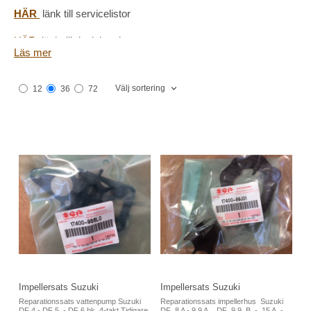
HÄR
länk till servicelistor
HÄR
länk till rigginkatalog
Läs mer
Välj sortering
12
36
72
Impellersats Suzuki
Impellersats Suzuki
Reparationssats vattenpump Suzuki
Reparationssats impellerhus Suzuki
DF 4 - DF 5 - DF 6 hk, 4-takt Tidigare
DF 8 A - 9,9 A , DF 9,9 B - 15 A -...