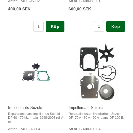
Art nr. 17400-95J02
Art nr. 17400-88L01
400,00 SEK
600,00 SEK
Köp
Köp
Impellersats Suzuki
Impellersats Suzuki
Reparationssats impellerhus Suzuki
Reparationssats impellerhus Suzuki
DF 60 - 70 hk, 4-takt 1998-2006 (ej A
DF 70 A - 80 A - 90 A samt DF 100 B.
m...
...
Art nr. 17400-87E04
Art nr. 17400-87L04