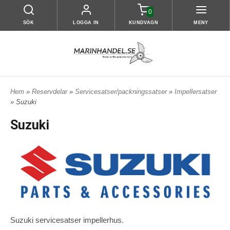
0
SÖK
LOGGA IN
KUNDVAGN
MENY
Hem
»
Reservdelar
»
Servicesatser/packningssatser
»
Impellersatser
» Suzuki
Suzuki
Suzuki servicesatser impellerhus.