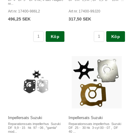
nr...
Art nr. 17400-986L2
Art nr. 17400-99J20
496,25 SEK
317,50 SEK
Köp
Köp
Impellersats Suzuki
Impellersats Suzuki
Reparationssats impellerhus Suzuki
Reparationssats impellerhus Suzuki
DF 9,9 - 15 hk 97 - 06 , "gamla"
DF 25 - 30 hk 3-cyl 00 - 07 , DF
mod...
40 ...