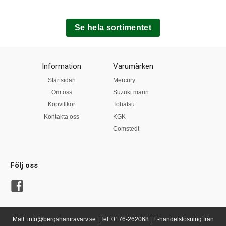
Se hela sortimentet
Information
Varumärken
Startsidan
Mercury
Om oss
Suzuki marin
Köpvillkor
Tohatsu
Kontakta oss
KGK
Comstedt
Följ oss
Mail: info@bergshamravarv.se | Tel: 0176-262068 | E-handelslösning från