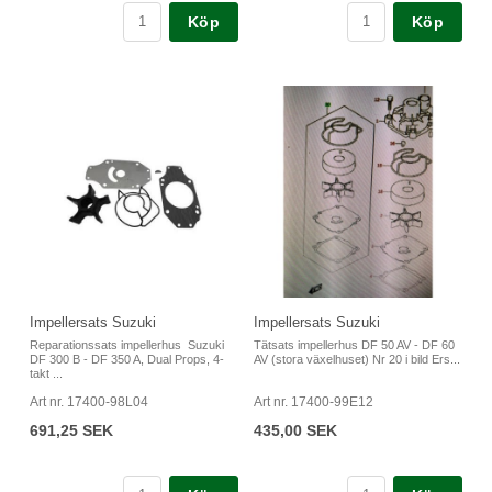
Köp
Köp
Impellersats Suzuki
Impellersats Suzuki
Reparationssats impellerhus Suzuki
Tätsats impellerhus DF 50 AV - DF 60
DF 300 B - DF 350 A, Dual Props, 4-
AV (stora växelhuset) Nr 20 i bild Ers...
takt ...
Art nr. 17400-98L04
Art nr. 17400-99E12
691,25 SEK
435,00 SEK