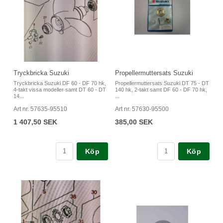
Tryckbricka Suzuki
Propellermuttersats Suzuki
Tryckbricka Suzuki DF 60 - DF 70 hk,
Propellermuttersats Suzuki DT 75 - DT
4-takt vissa modeller samt DT 60 - DT
140 hk, 2-takt samt DF 60 - DF 70 hk,
14...
...
Art nr. 57635-95510
Art nr. 57630-95500
1 407,50 SEK
385,00 SEK
Köp
Köp