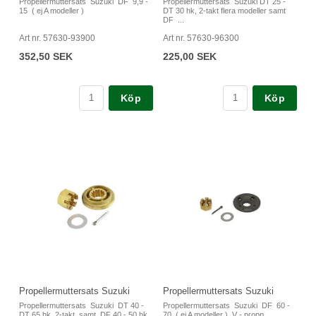
Propellermuttersats Suzuki DF 9,9 -
Propellermuttersats Suzuki DT 25 -
15 ( ej A modeller )
DT 30 hk, 2-takt flera modeller samt
DF ...
Art nr. 57630-93900
Art nr. 57630-96300
352,50 SEK
225,00 SEK
Köp
Köp
Propellermuttersats Suzuki
Propellermuttersats Suzuki
Propellermuttersats Suzuki DT 40 -
Propellermuttersats Suzuki DF 60 -
DT 65 hk, 2-takt samt DF 40 - 50 hk
70 ( ej A modeller ) V - propp