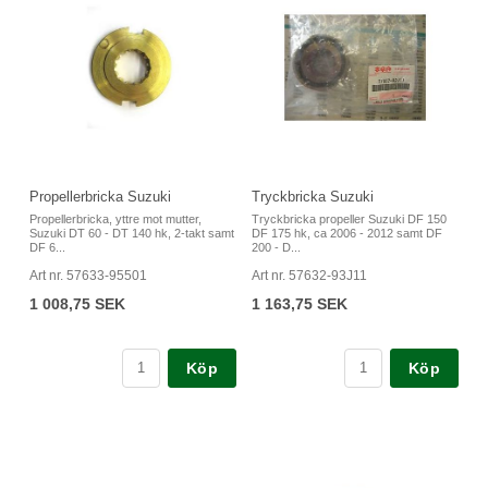
Propellerbricka Suzuki
Tryckbricka Suzuki
Propellerbricka, yttre mot mutter,
Tryckbricka propeller Suzuki DF 150
Suzuki DT 60 - DT 140 hk, 2-takt samt
DF 175 hk, ca 2006 - 2012 samt DF
DF 6...
200 - D...
Art nr. 57633-95501
Art nr. 57632-93J11
1 008,75 SEK
1 163,75 SEK
Köp
Köp