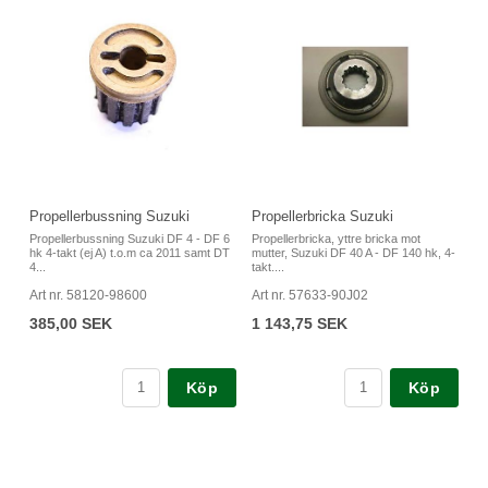
Propellerbussning Suzuki
Propellerbricka Suzuki
Propellerbussning Suzuki DF 4 - DF 6
Propellerbricka, yttre bricka mot
hk 4-takt (ej A) t.o.m ca 2011 samt DT
mutter, Suzuki DF 40 A - DF 140 hk, 4-
4...
takt....
Art nr. 58120-98600
Art nr. 57633-90J02
385,00 SEK
1 143,75 SEK
Köp
Köp