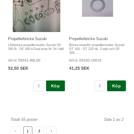
Propellerbricka Suzuki
Propellerbricka Suzuki
Låsbricka propellermutter Suzuki DF
Bricka innanför propellermutter Suzuki
300 B - DF 350 A Dual prop Nr 34 i bild.
DT 150 - DT 225 hk, 2-takt och DF
300 ...
Art nr. 58551-98L00
Art nr. 09160-18019
52,50 SEK
41,25 SEK
Köp
Köp
Totalt 55 poster
Sida 1 av 2
2
1