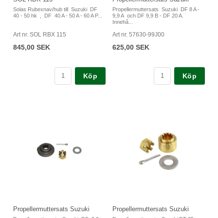
Solas Rubexnav/hub till Suzuki DF
Propellermuttersats Suzuki DF 8 A -
40 - 50 hk , DF 40 A - 50 A - 60 A P...
9,9 A och DF 9,9 B - DF 20 A.
Innehå...
Art nr. SOL RBX 115
Art nr. 57630-99J00
845,00 SEK
625,00 SEK
Köp
Köp
Propellermuttersats Suzuki
Propellermuttersats Suzuki