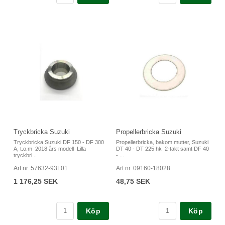
Tryckbricka Suzuki
Propellerbricka Suzuki
Tryckbricka Suzuki DF 150 - DF 300
Propellerbricka, bakom mutter, Suzuki
A, t.o.m 2018 års modell Lilla
DT 40 - DT 225 hk 2-takt samt DF 40
tryckbri...
- ...
Art nr. 57632-93L01
Art nr. 09160-18028
1 176,25 SEK
48,75 SEK
Köp
Köp