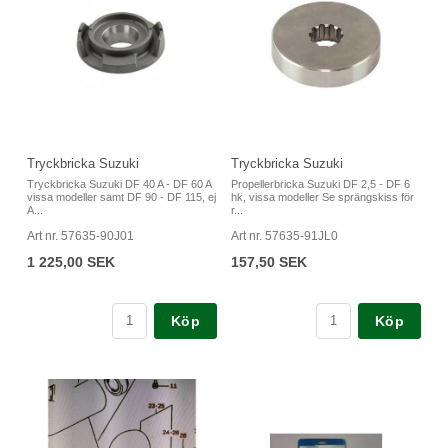
Tryckbricka Suzuki
Tryckbricka Suzuki
Tryckbricka Suzuki DF 40 A - DF 60 A
Propellerbricka Suzuki DF 2,5 - DF 6
vissa modeller samt DF 90 - DF 115, ej
hk, vissa modeller Se sprängskiss för
A...
r...
Art nr. 57635-90J01
Art nr. 57635-91JL0
1 225,00 SEK
157,50 SEK
Köp
Köp