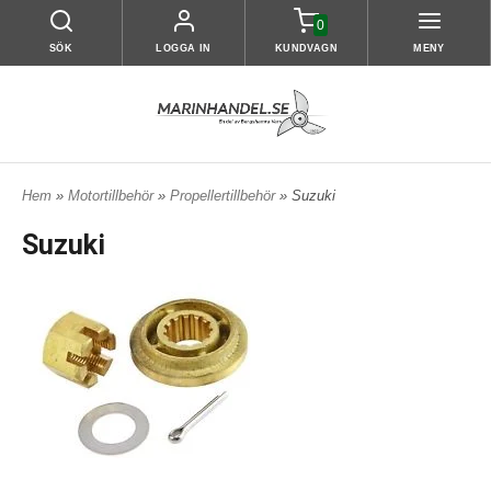
0
SÖK
LOGGA IN
KUNDVAGN
MENY
Hem
»
Motortillbehör
»
Propellertillbehör
» Suzuki
Suzuki