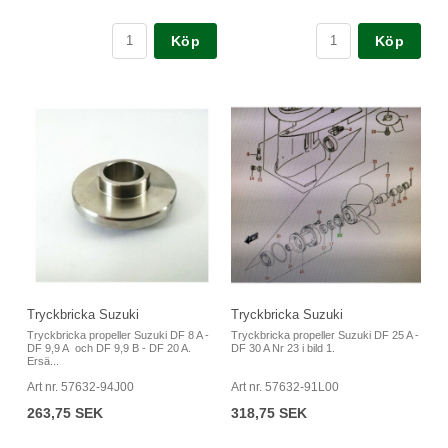
Köp
Köp
Tryckbricka Suzuki
Tryckbricka Suzuki
Tryckbricka propeller Suzuki DF 8 A -
Tryckbricka propeller Suzuki DF 25 A -
DF 9,9 A och DF 9,9 B - DF 20 A.
DF 30 A Nr 23 i bild 1.
Ersä...
Art nr. 57632-94J00
Art nr. 57632-91L00
263,75 SEK
318,75 SEK