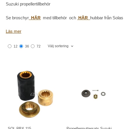
Suzuki propellertillbehör
Se broschyr
HÄR
med tillbehör och
HÄR
hubbar från Solas
Saxpinnar finns under "Reservdelar" "Kilar, sprintar"
Läs mer
Välj sortering
12
36
72
SOL RBX 115
Propellermuttersats Suzuki