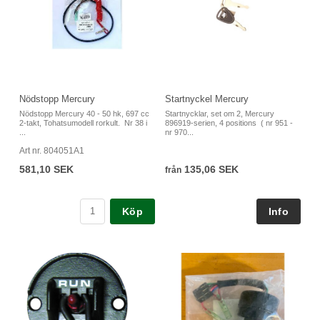
Nödstopp Mercury
Startnyckel Mercury
Nödstopp Mercury 40 - 50 hk, 697 cc
Startnycklar, set om 2, Mercury
2-takt, Tohatsumodell rorkult. Nr 38 i
896919-serien, 4 positions ( nr 951 -
...
nr 970...
Art nr. 804051A1
581,10 SEK
135,06 SEK
från
Köp