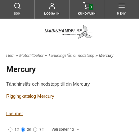
0
SÖK
LOGGA IN
KUNDVAGN
MENY
Hem
»
Motortillbehör
»
Tändningslås o. nödstopp
» Mercury
Mercury
Tändninslås och nödstopp till din Mercury
Riggingkatalog Mercury
Läs mer
Välj sortering
12
36
72