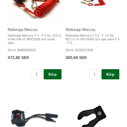
Nödstopp Mercury
Nödstopp Mercury
Nödstopp Mercury F 4 - F 6 hk, 123 cc
Nödstopp Mercury F 2,5 - F 3,5 hk,
4-takt från nr 0R411838 och nyare.
85,5 cc nr 0R131842 och upp samt F 4
Sam...
- F 6...
Art nr. 8M0056342
Art nr. 823037A06
472,86 SEK
385,68 SEK
Köp
Köp