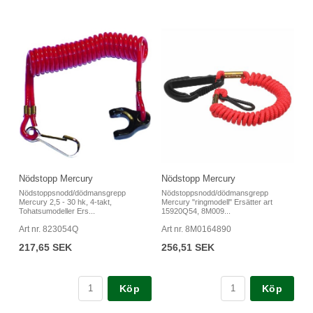
Nödstopp Mercury
Nödstopp Mercury
Nödstoppsnodd/dödmansgrepp
Nödstoppsnodd/dödmansgrepp
Mercury 2,5 - 30 hk, 4-takt,
Mercury "ringmodell" Ersätter art
Tohatsumodeller Ers...
15920Q54, 8M009...
Art nr. 823054Q
Art nr. 8M0164890
217,65 SEK
256,51 SEK
Köp
Köp