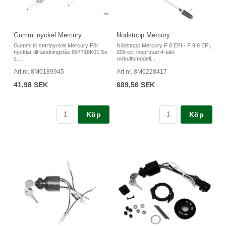
Gummi nyckel Mercury
Nödstopp Mercury
Gummi till startnyckel Mercury För
Nödstopp Mercury F 8 EFI - F 9,9 EFI,
nycklar till tändningslås 897716K01 Se
209 cc, insprutad 4-takt
s...
rorkultsmodell...
Art nr. 8M0189945
Art nr. 8M0228417
41,98 SEK
689,56 SEK
Köp
Köp