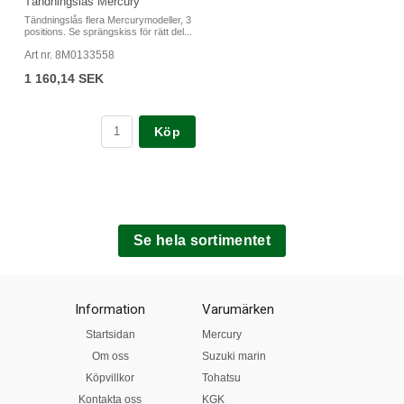
Tändningslås Mercury
Tändningslås flera Mercurymodeller, 3
positions. Se sprängskiss för rätt del...
Art nr. 8M0133558
1 160,14 SEK
Köp
Se hela sortimentet
Information
Varumärken
Startsidan
Mercury
Om oss
Suzuki marin
Köpvillkor
Tohatsu
Kontakta oss
KGK