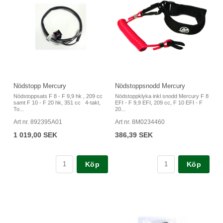
Nödstopp Mercury
Nödstoppsnodd Mercury
Nödstoppsats F 8 - F 9,9 hk , 209 cc
Nödstoppklyka inkl snodd Mercury F 8
samt F 10 - F 20 hk, 351 cc 4-takt,
EFI - F 9,9 EFI, 209 cc, F 10 EFI - F
To...
20...
Art nr. 892395A01
Art nr. 8M0234460
1 019,00 SEK
386,39 SEK
Köp
Köp