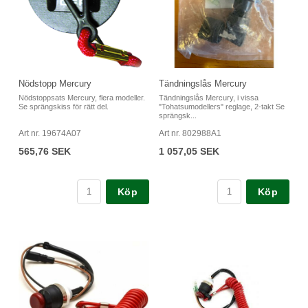
Nödstopp Mercury
Tändningslås Mercury
Nödstoppsats Mercury, flera modeller.
Tändningslås Mercury, i vissa
Se sprängskiss för rätt del.
"Tohatsumodellers" reglage, 2-takt Se
sprängsk...
Art nr. 19674A07
Art nr. 802988A1
565,76 SEK
1 057,05 SEK
Köp
Köp