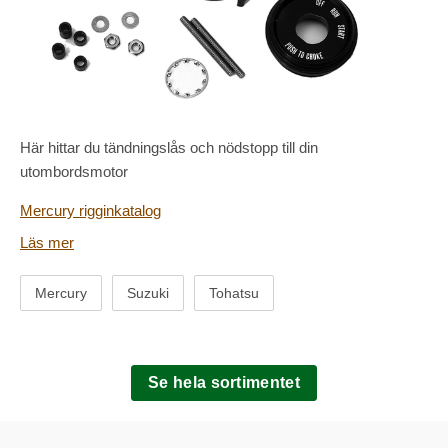
Här hittar du tändningslås och nödstopp till din
utombordsmotor
Mercury rigginkatalog
Läs mer
Suzuki tillbehör
Tohatsu tillbehör
Mercury
Suzuki
Tohatsu
Se hela sortimentet