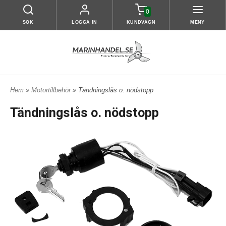
0
SÖK
LOGGA IN
KUNDVAGN
MENY
Hem
»
Motortillbehör
» Tändningslås o. nödstopp
Tändningslås o. nödstopp