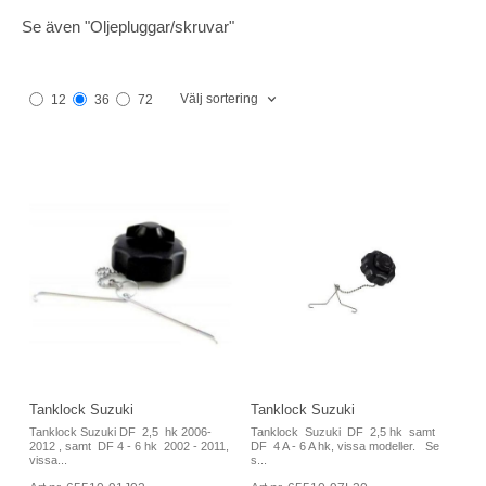
Se även "Oljepluggar/skruvar"
Välj sortering
12
36
72
Tanklock Suzuki
Tanklock Suzuki
Tanklock Suzuki DF 2,5 hk 2006-
Tanklock Suzuki DF 2,5 hk samt
2012 , samt DF 4 - 6 hk 2002 - 2011,
DF 4 A - 6 A hk, vissa modeller. Se
vissa...
s...