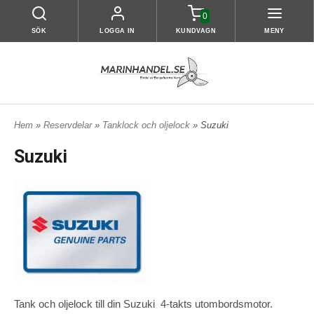
0
SÖK
LOGGA IN
KUNDVAGN
MENY
Hem
»
Reservdelar
»
Tanklock och oljelock
» Suzuki
Suzuki
Tank och oljelock till din Suzuki 4-takts utombordsmotor.