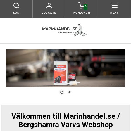
0
SÖK
LOGGA IN
KUNDVAGN
MENY
Välkommen till Marinhandel.se /
Bergshamra Varvs Webshop