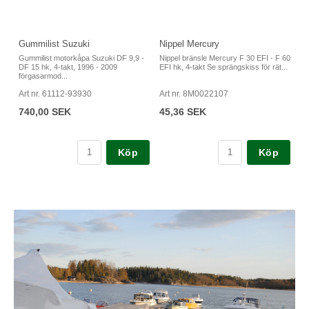
Gummilist Suzuki
Nippel Mercury
Gummilist motorkåpa Suzuki DF 9,9 -
Nippel bränsle Mercury F 30 EFI - F 60
DF 15 hk, 4-takt, 1996 - 2009
EFI hk, 4-takt Se sprängskiss för rät...
förgasarmod...
Art nr. 61112-93930
Art nr. 8M0022107
740,00 SEK
45,36 SEK
Köp
Köp