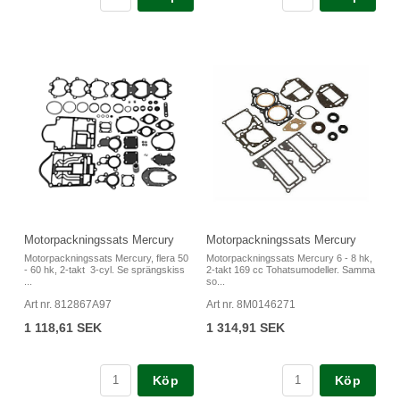
Motorpackningssats Mercury
Motorpackningssats Mercury
Motorpackningssats Mercury, flera 50
Motorpackningssats Mercury 6 - 8 hk,
- 60 hk, 2-takt 3-cyl. Se sprängskiss
2-takt 169 cc Tohatsumodeller. Samma
...
so...
Art nr. 812867A97
Art nr. 8M0146271
1 118,61 SEK
1 314,91 SEK
Köp
Köp