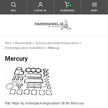
0
SÖK
LOGGA IN
KUNDVAGN
MENY
Hem
»
Reservdelar
»
Servicesatser/packningssatser
»
Packningssatser motorblock
» Mercury
Mercury
Här hittar du motorpackningssatser till din Mercury