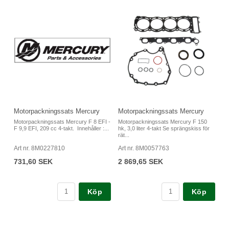
Motorpackningssats Mercury
Motorpackningssats Mercury
Motorpackningssats Mercury F 8 EFI -
Motorpackningssats Mercury F 150
F 9,9 EFI, 209 cc 4-takt. Innehåller :...
hk, 3,0 liter 4-takt Se sprängskiss för
rät...
Art nr. 8M0227810
Art nr. 8M0057763
731,60 SEK
2 869,65 SEK
Köp
Köp