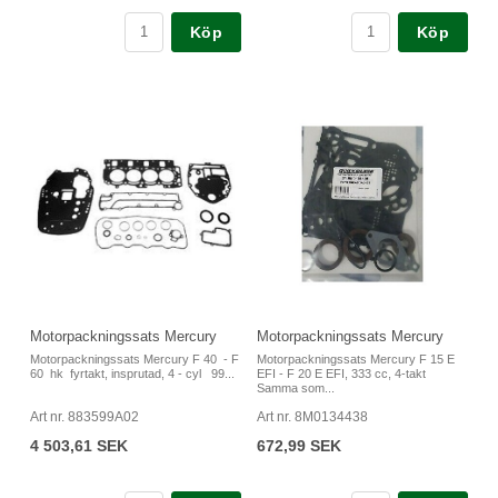
Köp
Köp
Motorpackningssats Mercury
Motorpackningssats Mercury
Motorpackningssats Mercury F 40 - F
Motorpackningssats Mercury F 15 E
60 hk fyrtakt, insprutad, 4 - cyl 99...
EFI - F 20 E EFI, 333 cc, 4-takt
Samma som...
Art nr. 883599A02
Art nr. 8M0134438
4 503,61 SEK
672,99 SEK