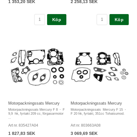
1 353,20 SEK
2 258,13 SEK
Köp
Köp
Motorpackningssats Mercury
Motorpackningssats Mercury
Motorpackningssats Mercury F 8 - F
Motorpackningssats Mercury F 15 -
9,9 hk, fyrtakt 209 cc, förgasarmotor
F 20 hk, fyrtakt, 351cc Tohatsumod.
...
Art nr. 835427A04
Art nr. 803663A08
1 827,83 SEK
3 069,69 SEK