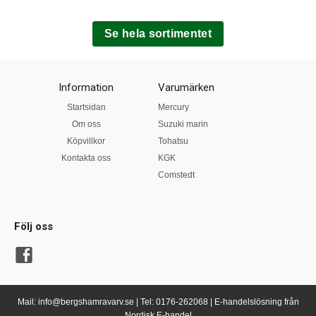
Se hela sortimentet
Information
Varumärken
Startsidan
Mercury
Om oss
Suzuki marin
Köpvillkor
Tohatsu
Kontakta oss
KGK
Comstedt
Följ oss
Mail: info@bergshamravarv.se | Tel: 0176-262068 | E-handelslösning från
Nordisk E-handel