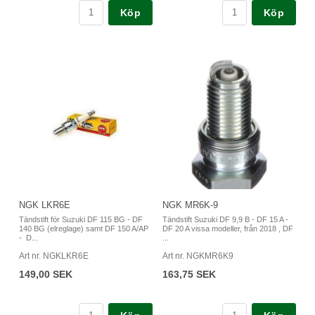
Köp
Köp
NGK LKR6E
NGK MR6K-9
Tändstift för Suzuki DF 115 BG - DF
Tändstift Suzuki DF 9,9 B - DF 15 A -
140 BG (elreglage) samt DF 150 A/AP
DF 20 A vissa modeller, från 2018 , DF
- D...
...
Art nr. NGKLKR6E
Art nr. NGKMR6K9
149,00 SEK
163,75 SEK