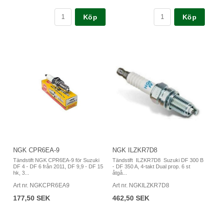
Köp
Köp
NGK CPR6EA-9
NGK ILZKR7D8
Tändstift NGK CPR6EA-9 för Suzuki
Tändstift ILZKR7D8 Suzuki DF 300 B
DF 4 - DF 6 från 2011, DF 9,9 - DF 15
- DF 350 A, 4-takt Dual prop. 6 st
hk, 3...
åtgå...
Art nr. NGKCPR6EA9
Art nr. NGKILZKR7D8
177,50 SEK
462,50 SEK