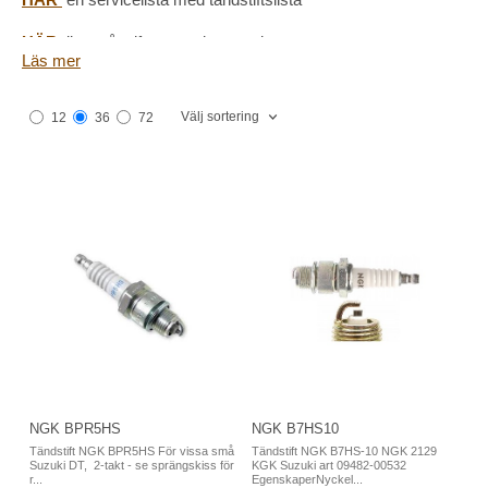
HÄR
lista på stiftens uppbyggnad
Läs mer
HÄR
monteringsanvisning
Välj sortering
12
36
72
HÄR
om tändstiftets symboler.
NGK BPR5HS
NGK B7HS10
Tändstift NGK BPR5HS För vissa små
Tändstift NGK B7HS-10 NGK 2129
Suzuki DT, 2-takt - se sprängskiss för
KGK Suzuki art 09482-00532
r...
EgenskaperNyckel...