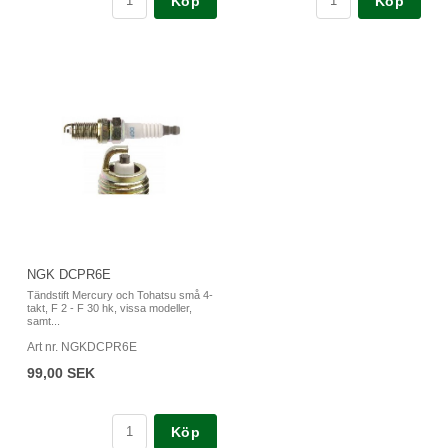
Köp
Köp
NGK DCPR6E
Tändstift Mercury och Tohatsu små 4-
takt, F 2 - F 30 hk, vissa modeller,
samt...
Art nr. NGKDCPR6E
99,00 SEK
Köp