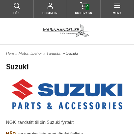
0
SÖK
LOGGA IN
KUNDVAGN
MENY
Hem
»
Motortillbehör
»
Tändstift
» Suzuki
Suzuki
NGK tändstift till din Suzuki fyrtakt
HÄR
en servicelista med tändstiftslista