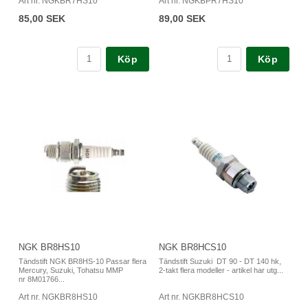
Art nr. NGKBR7HS10
Art nr. NGKBPR7HS10
85,00 SEK
89,00 SEK
Köp
Köp
NGK BR8HS10
NGK BR8HCS10
Tändstift NGK BR8HS-10 Passar flera
Tändstift Suzuki DT 90 - DT 140 hk,
Mercury, Suzuki, Tohatsu MMP
2-takt flera modeller - artikel har utg...
nr 8M01766...
Art nr. NGKBR8HS10
Art nr. NGKBR8HCS10