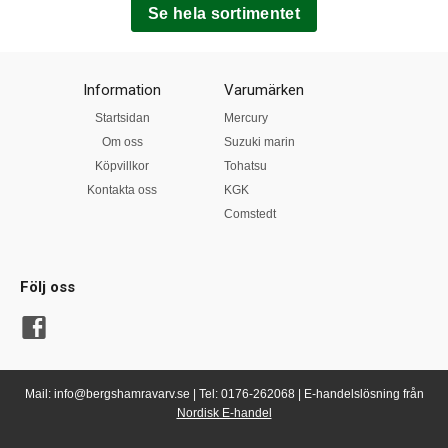
Se hela sortimentet
Information
Varumärken
Startsidan
Mercury
Om oss
Suzuki marin
Köpvillkor
Tohatsu
Kontakta oss
KGK
Comstedt
Följ oss
Mail: info@bergshamravarv.se | Tel: 0176-262068 | E-handelslösning från
Nordisk E-handel