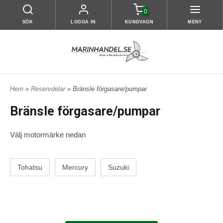
0
SÖK
LOGGA IN
KUNDVAGN
MENY
Hem
»
Reservdelar
» Bränsle förgasare/pumpar
Bränsle förgasare/pumpar
Välj motormärke nedan
Tohatsu
Mercury
Suzuki