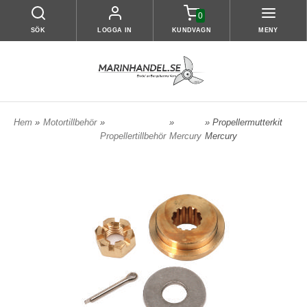
0
SÖK
LOGGA IN
KUNDVAGN
MENY
Hem
»
Motortillbehör
»
»
» Propellermutterkit
Propellertillbehör
Mercury
Mercury