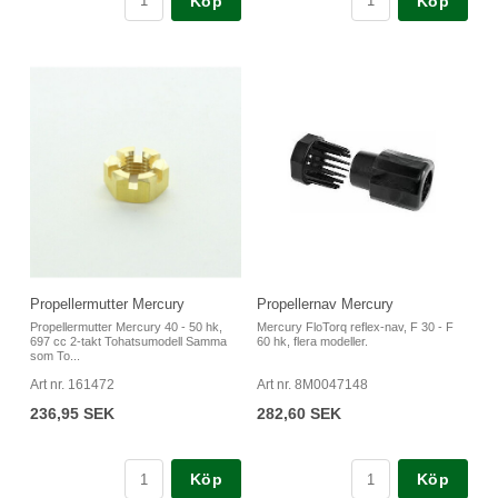
Köp
Köp
Propellermutter Mercury
Propellernav Mercury
Propellermutter Mercury 40 - 50 hk,
Mercury FloTorq reflex-nav, F 30 - F
697 cc 2-takt Tohatsumodell Samma
60 hk, flera modeller.
som To...
Art nr. 161472
Art nr. 8M0047148
236,95 SEK
282,60 SEK
Köp
Köp